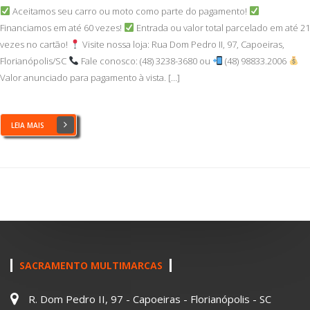
Aceitamos seu carro ou moto como parte do pagamento!
Financiamos em até 60 vezes!
Entrada ou valor total parcelado em até 21
vezes no cartão!
Visite nossa loja: Rua Dom Pedro II, 97, Capoeiras,
Florianópolis/SC
Fale conosco: (48) 3238-3680 ou
(48) 98833.2006
Valor anunciado para pagamento à vista. […]
LEIA MAIS
SACRAMENTO MULTIMARCAS
R. Dom Pedro II, 97 - Capoeiras - Florianópolis - SC