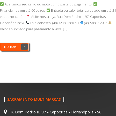
Aceitamos seu carro ou moto como parte do pagamento!
Financiamos em até 60 vezes!
Entrada ou valor total parcelado em até 21
vezes no cartão!
Visite nossa loja: Rua Dom Pedro II, 97, Capoeiras,
Florianópolis/SC
Fale conosco: (48) 3238-3680 ou
(48) 98833.2006
Valor anunciado para pagamento à vista. […]
LEIA MAIS
SACRAMENTO MULTIMARCAS
R. Dom Pedro II, 97 - Capoeiras - Florianópolis - SC