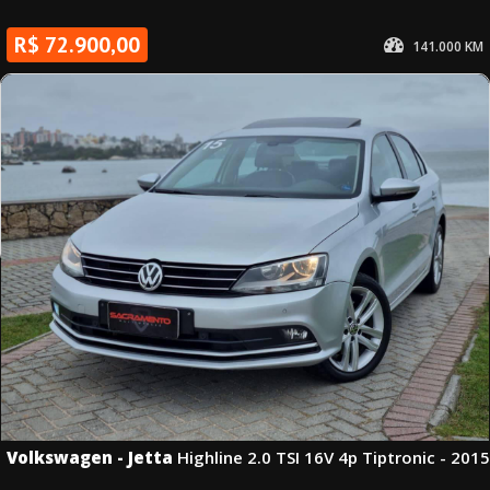
R$ 72.900,00
141.000 KM
2015
manual
Branca
Álc./Gasol.
Volkswagen - Jetta
Highline 2.0 TSI 16V 4p Tiptronic - 2015